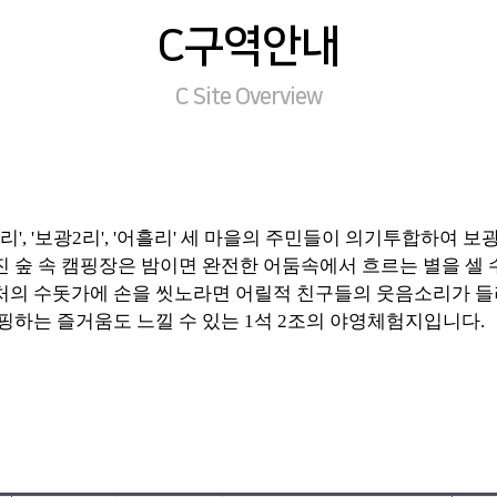
C구역안내
C Site Overview
리', '보광2리', '어흘리' 세 마을의 주민들이 의기투합하
 숲 속 캠핑장은 밤이면 완전한 어둠속에서 흐르는 별을 셀 
처의 수돗가에 손을 씻노라면 어릴적 친구들의 웃음소리가 들
핑하는 즐거움도 느낄 수 있는 1석 2조의 야영체험지입니다.